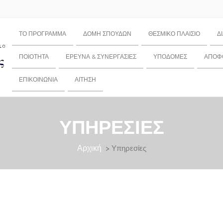
ΤΟ ΠΡΌΓΡΑΜΜΑ
ΔΟΜΉ ΣΠΟΥΔΏΝ
ΘΕΣΜΙΚΌ ΠΛΑΊΣΙΟ
Δ
ΠΟΙΌΤΗΤΑ
ΈΡΕΥΝΑ & ΣΥΝΕΡΓΑΣΊΕΣ
ΥΠΟΔΟΜΈΣ
ΑΠΌΦΟ
ΕΠΙΚΟΙΝΩΝΊΑ
ΑΊΤΗΣΗ
ΥΠΗΡΕΣΊΕΣ
Αρχική
> Υπηρεσίες