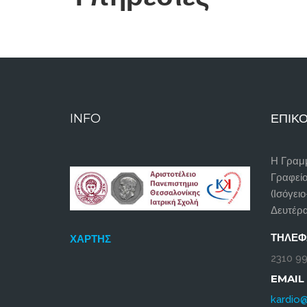
INFO
ΕΠΙΚΟ
Η Γραμμ
Γραφεί
(Ισόγειο
Δευτέρα
ΤΗΛΈ
ΧΆΡΤΗΣ
2310 99
EMAIL
kardio