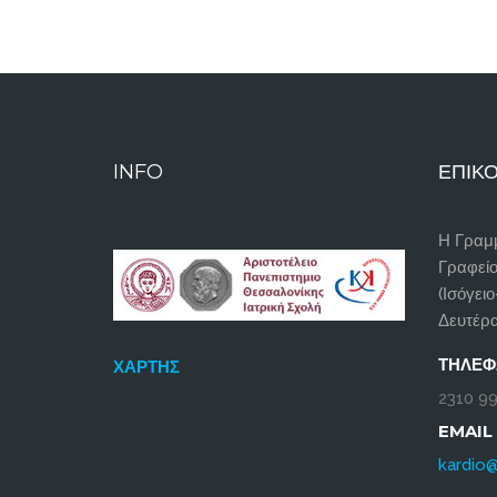
INFO
ΕΠΙΚΟ
Η Γραμμ
Γραφεί
(Ισόγειο
Δευτέρα
ΤΗΛΈ
ΧΆΡΤΗΣ
2310 99
EMAIL
kardio