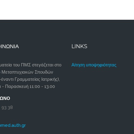
ΙΝΩΝΊΑ
LINKS
ατεία του ΠΜΣ στεγάζεται στο
Αίτηση υποψηφιότητας
ο Μεταπτυχιακών Σπουδών
-έναντι Γραμματείας Ιατρικής),
 - Παρασκευή 11:00 - 13.00
ΦΩΝΟ
 93 38
@med.auth.gr