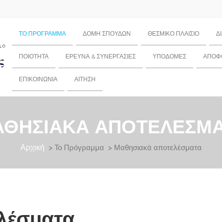
ΤΟ ΠΡΌΓΡΑΜΜΑ
ΔΟΜΉ ΣΠΟΥΔΏΝ
ΘΕΣΜΙΚΌ ΠΛΑΊΣΙΟ
Δ
ΠΟΙΌΤΗΤΑ
ΈΡΕΥΝΑ & ΣΥΝΕΡΓΑΣΊΕΣ
ΥΠΟΔΟΜΈΣ
ΑΠΌΦΟ
ΕΠΙΚΟΙΝΩΝΊΑ
ΑΊΤΗΣΗ
ΘΗΣΙΑΚΆ ΑΠΟΤΕΛΈΣΜ
Αρχική
> Το Πρόγραμμα > Μαθησιακά αποτελέσματα
λέσματα