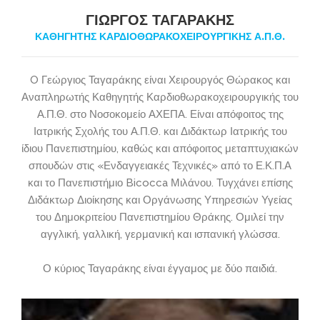
ΓΙΏΡΓΟΣ ΤΑΓΑΡΆΚΗΣ
ΚΑΘΗΓΗΤΉΣ ΚΑΡΔΙΟΘΩΡΑΚΟΧΕΙΡΟΥΡΓΙΚΉΣ Α.Π.Θ.
O Γεώργιος Ταγαράκης είναι Χειρουργός Θώρακος και
Αναπληρωτής Καθηγητής Καρδιοθωρακοχειρουργικής του
Α.Π.Θ. στο Νοσοκομείο ΑΧΕΠΑ. Είναι απόφοιτος της
Ιατρικής Σχολής του Α.Π.Θ. και Διδάκτωρ Ιατρικής του
ίδιου Πανεπιστημίου, καθώς και απόφοιτος μεταπτυχιακών
σπουδών στις «Ενδαγγειακές Τεχνικές» από το Ε.Κ.Π.Α
και το Πανεπιστήμιο Bicocca Μιλάνου. Τυγχάνει επίσης
Διδάκτωρ Διοίκησης και Οργάνωσης Υπηρεσιών Υγείας
του Δημοκριτείου Πανεπιστημίου Θράκης. Ομιλεί την
αγγλική, γαλλική, γερμανική και ισπανική γλώσσα.
Ο κύριος Ταγαράκης είναι έγγαμος με δύο παιδιά.