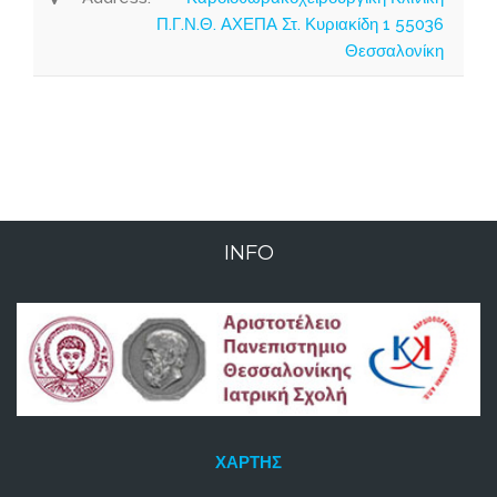
Π.Γ.Ν.Θ. ΑΧΕΠΑ Στ. Κυριακίδη 1 55036
Θεσσαλονίκη
INFO
ΧΆΡΤΗΣ