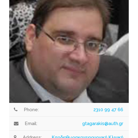
Phone:
2310 99 47 66
Email:
gtagarakis@auth.gr
Address:
Καρδιοθωρακοχειρουργική Κλινική