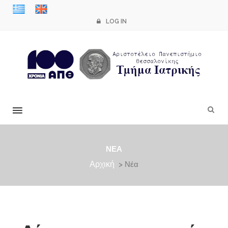
LOG IN
×
ΝΈΑ
Αρχική
> Νέα