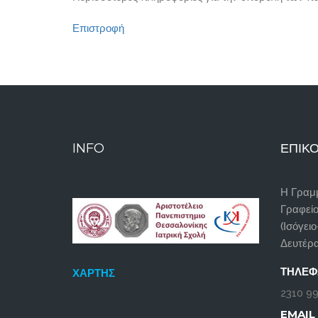
Επιστροφή
INFO
ΕΠΙΚΟ
Η Γραμμ
Γραφεί
(Ισόγειο
Δευτέρα
ΤΗΛΈ
ΧΆΡΤΗΣ
2310 99
EMAIL