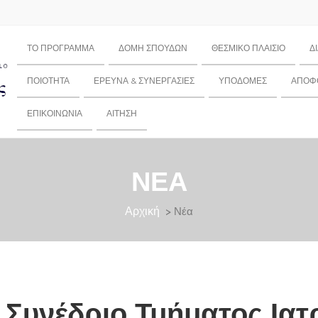
ΤΟ ΠΡΌΓΡΑΜΜΑ
ΔΟΜΉ ΣΠΟΥΔΏΝ
ΘΕΣΜΙΚΌ ΠΛΑΊΣΙΟ
Δ
ΠΟΙΌΤΗΤΑ
ΈΡΕΥΝΑ & ΣΥΝΕΡΓΑΣΊΕΣ
ΥΠΟΔΟΜΈΣ
ΑΠΌΦΟ
ΕΠΙΚΟΙΝΩΝΊΑ
ΑΊΤΗΣΗ
ΝΈΑ
Αρχική
> Νέα
Συνέδριο Τμήματος Ιατρ